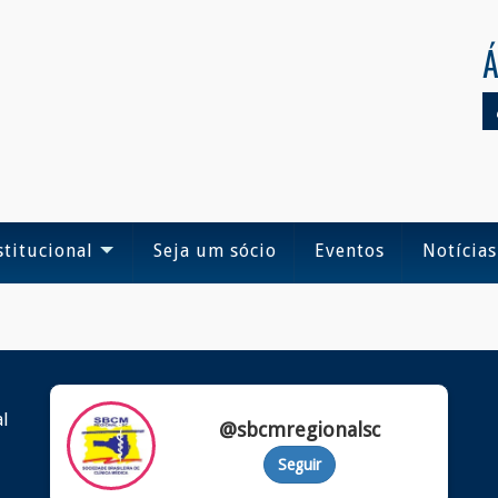
Á
stitucional
Seja um sócio
Eventos
Notícias
al
@sbcmregionalsc
Seguir